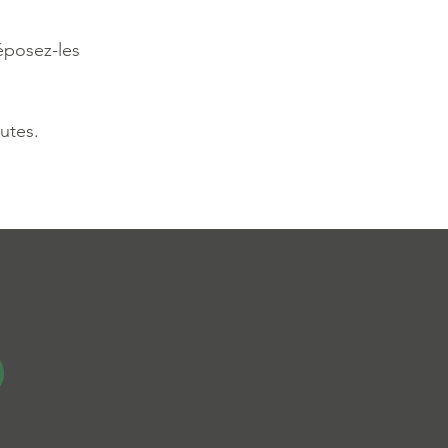
éposez-les
utes.