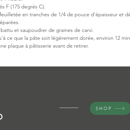
rés F (175 degrés C).
feuilletée en tranches de 1/4 de pouce d'épaisseur et d
préparées.
battu et saupoudrer de graines de carvi.
u'à ce que la pâte soit légèrement dorée, environ 12 min
ne plaque à pâtisserie avant de retirer.
SHOP
?