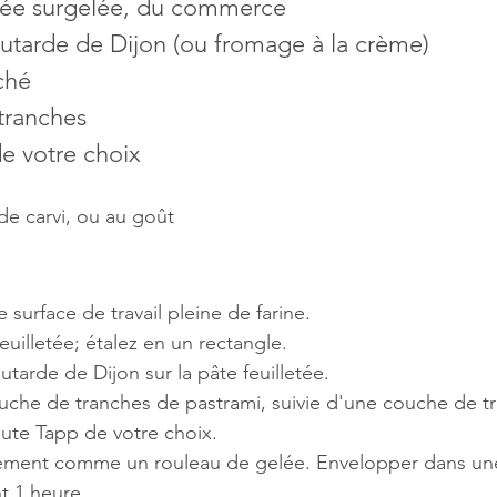
etée surgelée, du commerce
outarde de Dijon (ou fromage à la crème)
ché
tranches
 votre choix
de carvi, ou au goût
urface de travail pleine de farine.
feuilletée; étalez en un rectangle.
tarde de Dijon sur la pâte feuilletée.
uche de tranches de pastrami, suivie d'une couche de t
ute Tapp de votre choix.
rmement comme un rouleau de gelée. Envelopper dans une
t 1 heure.