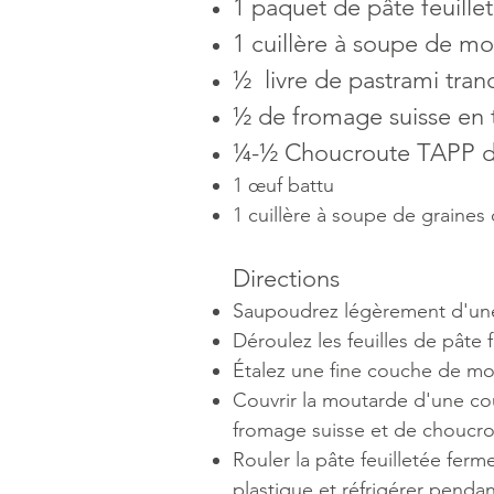
1 paquet de pâte feuill
1 cuillère à soupe de m
½ livre de pastrami tran
½ de fromage suisse en 
¼-½ Choucroute TAPP de
1 œuf battu
1 cuillère à soupe de graines 
Directions
Saupoudrez légèrement d'une s
Déroulez les feuilles de pâte 
Étalez une fine couche de mou
Couvrir la moutarde d'une co
fromage suisse et de choucro
Rouler la pâte feuilletée fe
plastique et réfrigérer pendan