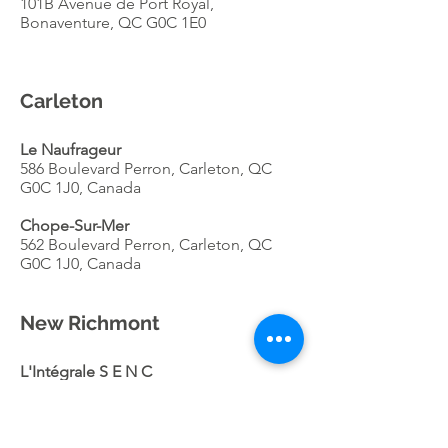
101B Avenue de Port Royal,
Bonaventure, QC G0C 1E0
Carleton
Le Naufrageur
586 Boulevard Perron, Carleton, QC
G0C 1J0, Canada
Chope-Sur-Mer
562 Boulevard Perron, Carleton, QC
G0C 1J0, Canada
New Richmont
L'Intégrale S E N C
151, ch Cyr RR 2, New Richmond, QC
G0C 2B0
Marco Cassiste