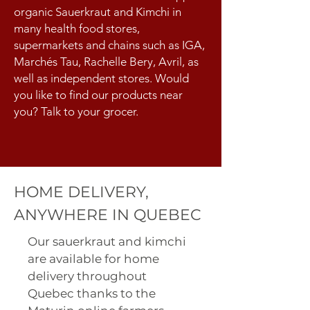
organic Sauerkraut and Kimchi in
many health food stores,
supermarkets and chains such as IGA,
Marchés Tau, Rachelle Bery, Avril, as
well as independent stores. Would
you like to find our products near
you? Talk to your grocer.
HOME DELIVERY,
ANYWHERE IN QUEBEC
Our sauerkraut and kimchi
are available for home
delivery throughout
Quebec thanks to the