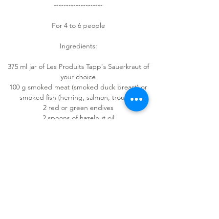
--------------------
For 4 to 6 people
Ingredients:
375 ml jar of Les Produits Tapp's Sauerkraut of
your choice
100 g smoked meat (smoked duck breast) or
smoked fish (herring, salmon, trout ...)
2 red or green endives
2 spoons of hazelnut oil
1/2 chopped Italian parsley
1/3 cup of hazelnuts (roasted it's even better!)
3 spoons of sauerkraut juice
Pomegranate seed (optional
Italian parsley (optional)
Salt and pepper from the mill.
Preparation: